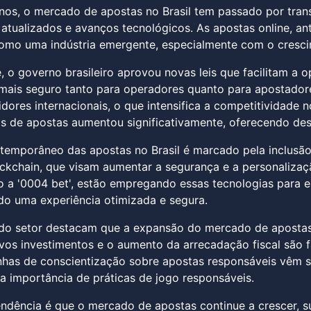
nos, o mercado de apostas no Brasil tem passado por trans
atualizados e avanços tecnológicos. As apostas online, an
omo uma indústria emergente, especialmente com o cresci
 o governo brasileiro aprovou novas leis que facilitam a 
ais seguro tanto para operadores quanto para apostadore
tidores internacionais, o que intensifica a competitividade
s de apostas aumentou significativamente, oferecendo desd
temporâneo das apostas no Brasil é marcado pela inclusão
blockchain, que visam aumentar a segurança e a personaliza
 a '0004 bet', estão empregando essas tecnologias para en
o uma experiência otimizada e segura.
 do setor destacam que a expansão do mercado de apostas 
os investimentos e o aumento da arrecadação fiscal são f
has de conscientização sobre apostas responsáveis vêm 
a importância de práticas de jogo responsáveis.
ndência é que o mercado de apostas continue a crescer, s