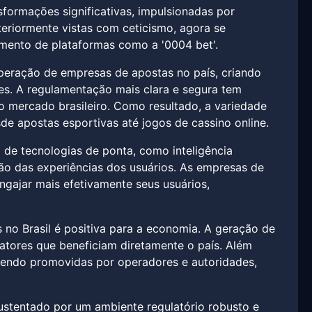
formações significativas, impulsionadas por
teriormente vistas com ceticismo, agora se
mento de plataformas como a '0004 bet'.
operação de empresas de apostas no país, criando
s. A regulamentação mais clara e segura tem
 no mercado brasileiro. Como resultado, a variedade
e apostas esportivas até jogos de cassino online.
 de tecnologias de ponta, como inteligência
ção das experiências dos usuários. As empresas de
gajar mais efetivamente seus usuários,
no Brasil é positiva para a economia. A geração de
atores que beneficiam diretamente o país. Além
sendo promovidas por operadores e autoridades,
ustentado por um ambiente regulatório robusto e