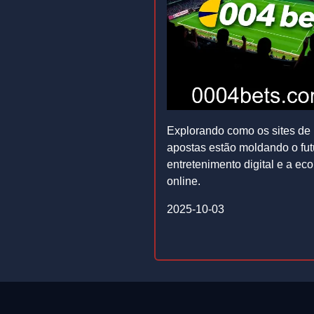
Explorando como os sites de
apostas estão moldando o fut
entretenimento digital e a ec
online.
2025-10-03