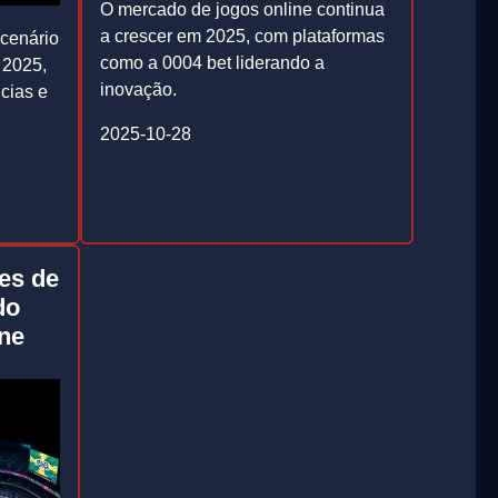
O mercado de jogos online continua
a crescer em 2025, com plataformas
cenário
como a 0004 bet liderando a
 2025,
inovação.
cias e
2025-10-28
es de
do
ne