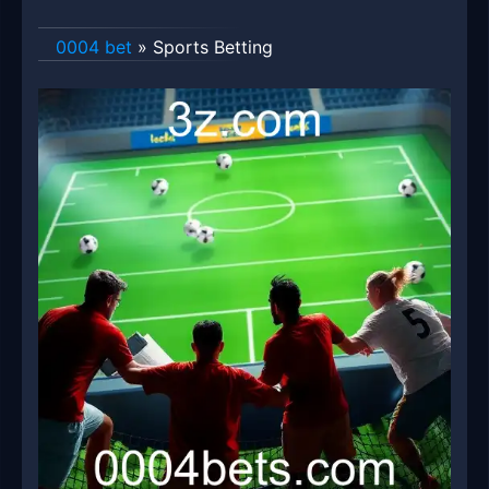
0004 bet
»
Sports Betting