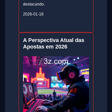
destacando.
2026-01-18
A Perspectiva Atual das
Apostas em 2026