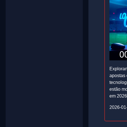
Exploran
apostas 
tecnolog
estão mo
em 2026
2026-01