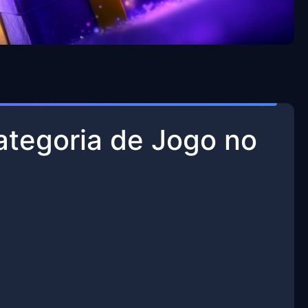
ategoria de Jogo no