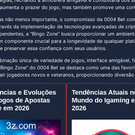
atégias, recriando a atmosfera amigável e comunitária dos s
ó aumenta o prazer do jogo, mas também promove uma comu
as não menos importante, o compromisso da 0004 Bet com 
Através da implementação de tecnologias avançadas de cript
ependentes, a "Bingo Zone" busca proporcionar um ambiente
m componente crucial para a longevidade de qualquer plat
e preservar essa confiança com seus usuários.
nação única de variedade de jogos, interface amigável, 
"Bingo Zone" do 0004 Bet se destaca como uma das favorita
rair jogadores novos e veteranos, proporcionando diversã
ncias e Evoluções
Tendências Atuais n
ogos de Apostas
Mundo do Igaming 
e em 2026
2026