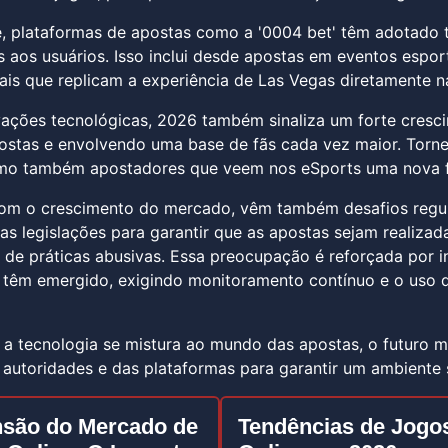
 plataformas de apostas como a '0004 bet' têm adotado t
s aos usuários. Isso inclui desde apostas em eventos esp
uais que replicam a experiência de Las Vegas diretamente na
ações tecnológicas, 2026 também sinaliza um forte cresc
stas e envolvendo uma base de fãs cada vez maior. Torne
o também apostadores que veem nos eSports uma nova fro
com o crescimento do mercado, vêm também desafios regul
uas legislações para garantir que as apostas sejam realiza
de práticas abusivas. Essa preocupação é reforçada por i
 têm emergido, exigindo monitoramento contínuo e o uso de
a tecnologia se mistura ao mundo das apostas, o futuro mo
 autoridades e das plataformas para garantir um ambiente 
são do Mercado de
Tendências de Jogo