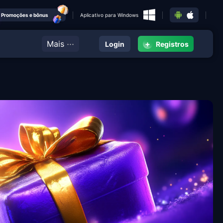
Promoções e bônus
Aplicativo para Windows
···
Mais
+
Login
Registros