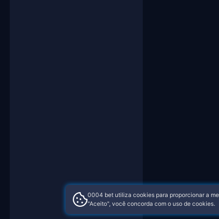
0004 bet utiliza cookies para proporcionar a me
"Aceito", você concorda com o uso de cookies.