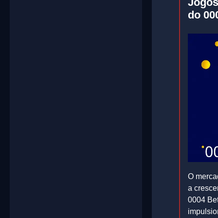
Jogos
do 00
O mercad
a cresce
0004 Bet
impulsio