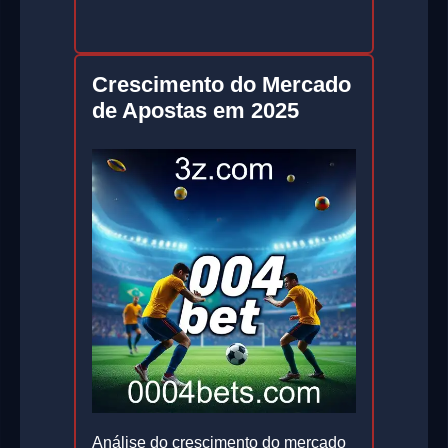
Crescimento do Mercado
de Apostas em 2025
Análise do crescimento do mercado