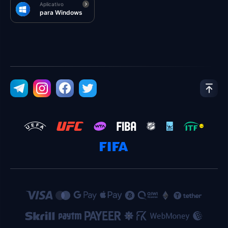
Aplicativo
para Windows