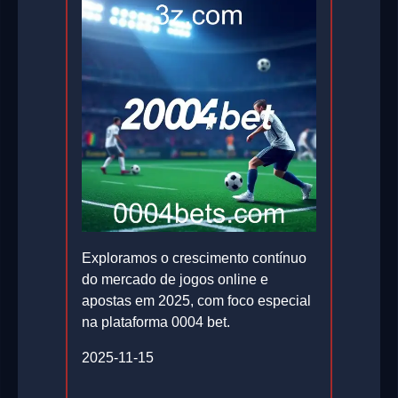
Exploramos o crescimento contínuo
do mercado de jogos online e
apostas em 2025, com foco especial
na plataforma 0004 bet.
2025-11-15