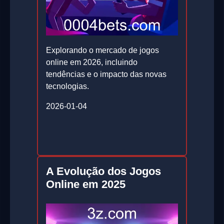
Explorando o mercado de jogos
online em 2026, incluindo
tendências e o impacto das novas
tecnologias.
2026-01-04
A Evolução dos Jogos
Online em 2025