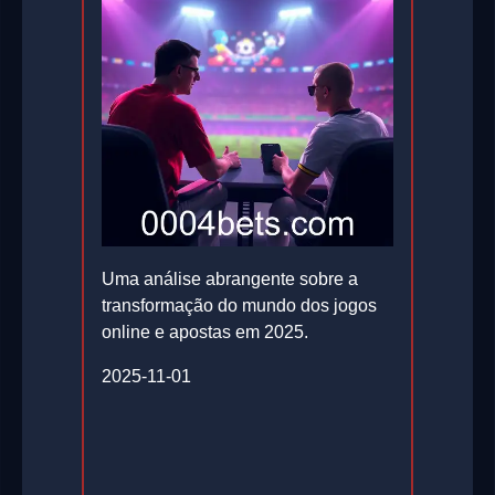
Uma análise abrangente sobre a
transformação do mundo dos jogos
online e apostas em 2025.
2025-11-01