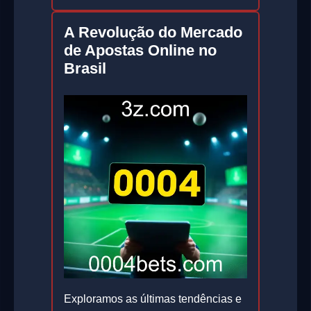
A Revolução do Mercado
de Apostas Online no
Brasil
Exploramos as últimas tendências e