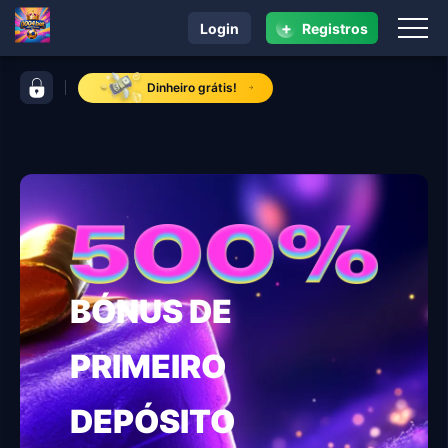
+
Login
Registros
navegação 0004 bet
barra de controles 0004 bet
Dinheiro grátis!
BÓNUS DE
PRIMEIRO
DEPÓSITO