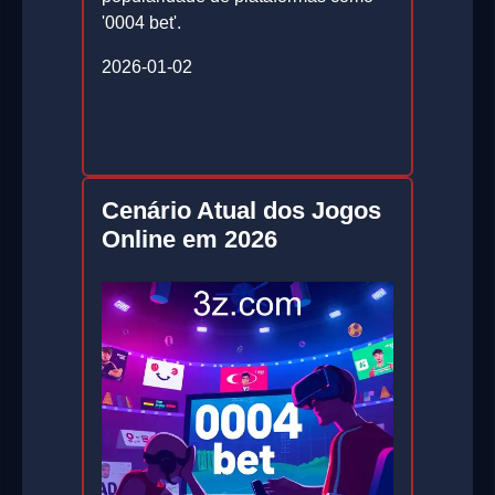
'0004 bet'.
2026-01-02
Cenário Atual dos Jogos
Online em 2026