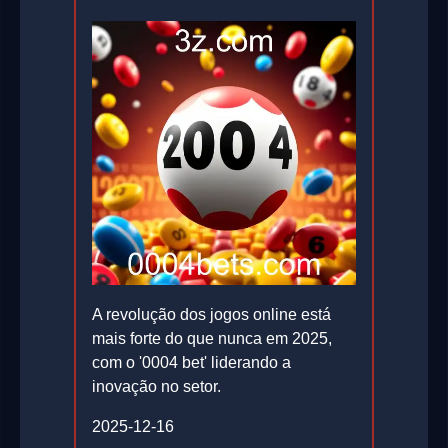
A revolução dos jogos online está
mais forte do que nunca em 2025,
com o '0004 bet' liderando a
inovação no setor.
2025-12-16