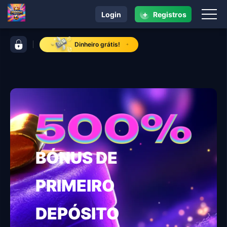
+
Login
Registros
navegação 0004 bet
barra de controles 0004 bet
Dinheiro grátis!
BÓNUS DE
PRIMEIRO
DEPÓSITO