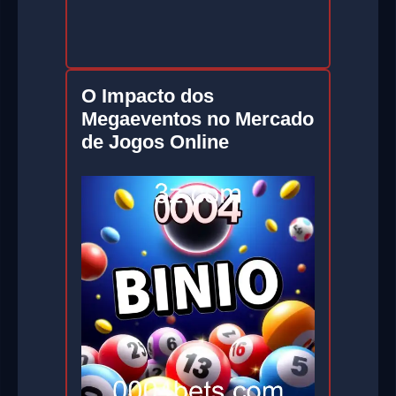
O Impacto dos
Megaeventos no Mercado
de Jogos Online