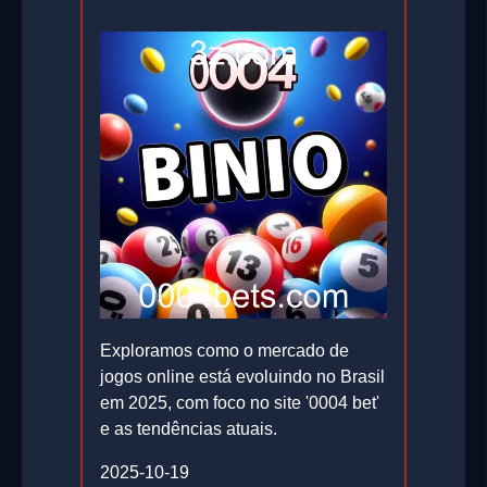
Exploramos como o mercado de
jogos online está evoluindo no Brasil
em 2025, com foco no site '0004 bet'
e as tendências atuais.
2025-10-19