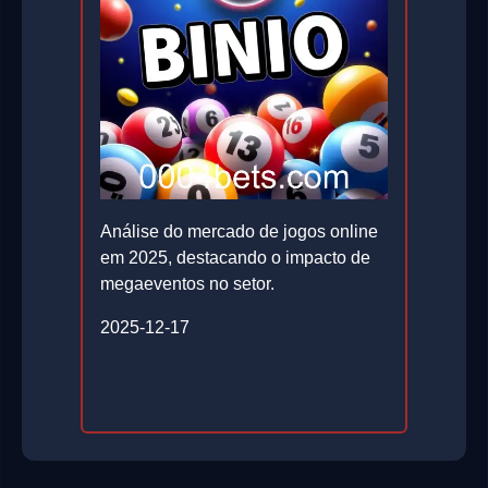
Análise do mercado de jogos online
em 2025, destacando o impacto de
megaeventos no setor.
2025-12-17