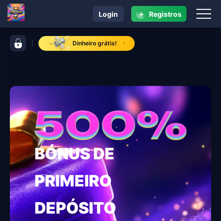
+
Login
Registros
navegação 0004 bet
barra de controles 0004 bet
Dinheiro grátis!
BÓNUS DE
PRIMEIRO
DEPÓSITO