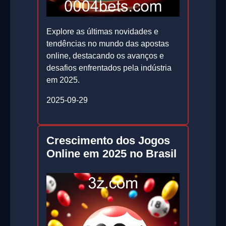
Explore as últimas novidades e
tendências no mundo das apostas
online, destacando os avanços e
desafios enfrentados pela indústria
em 2025.
2025-09-29
Crescimento dos Jogos
Online em 2025 no Brasil