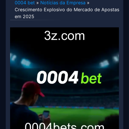
0004 bet
»
Notícias da Empresa
»
Crescimento Explosivo do Mercado de Apostas
em 2025