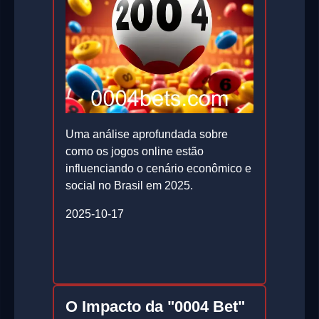
Uma análise aprofundada sobre
como os jogos online estão
influenciando o cenário econômico e
social no Brasil em 2025.
2025-10-17
O Impacto da "0004 Bet"