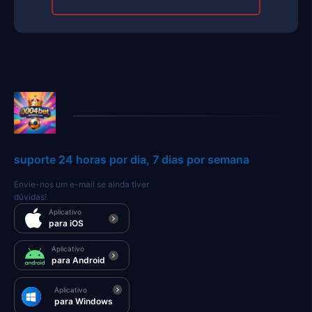
suporte 24 horas por dia, 7 dias por semana
Envie-nos um e-mail se ainda tiver
dúvidas!
Aplicativo
para iOS
Aplicativo
para Android
Aplicativo
para Windows