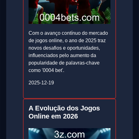
Com o avanço contínuo do mercado
de jogos online, o ano de 2025 traz
novos desafios e oportunidades,
influenciados pelo aumento da
popularidade de palavras-chave
como '0004 bet'.
2025-12-19
A Evolução dos Jogos
Online em 2026