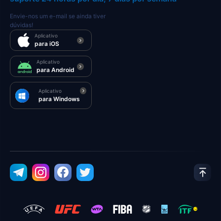
Envie-nos um e-mail se ainda tiver
dúvidas!
Aplicativo
para iOS
Aplicativo
para Android
Aplicativo
para Windows