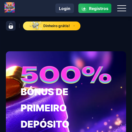
+
Login
Registros
navegação 0004 bet
barra de controles 0004 bet
Dinheiro grátis!
BÓNUS DE
PRIMEIRO
DEPÓSITO