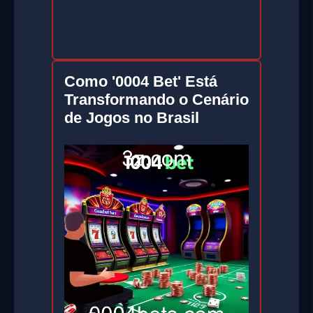
Como '0004 Bet' Está
Transformando o Cenário
de Jogos no Brasil