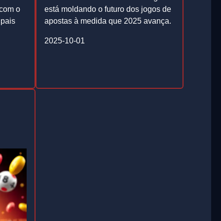
 com o
está moldando o futuro dos jogos de
ipais
apostas à medida que 2025 avança.
2025-10-01