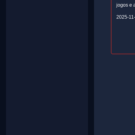
jogos e 
2025-11