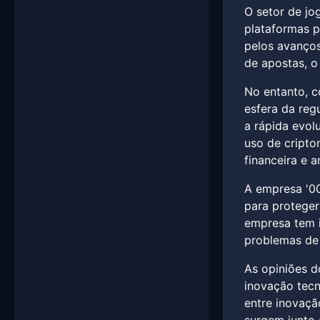
O setor de jo
plataformas p
pelos avanços
de apostas, o
No entanto, c
esfera da reg
a rápida evol
uso de cripto
financeira e 
A empresa '00
para proteger
empresa tem i
problemas de 
As opiniões d
inovação tecn
entre inovaçã