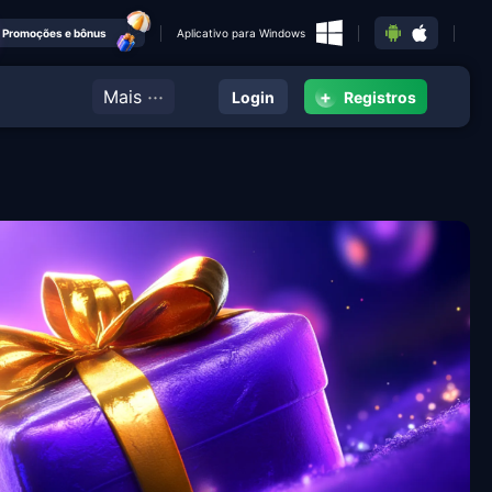
Promoções e bônus
Aplicativo para Windows
···
Mais
+
Login
Registros