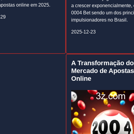
apostas online em 2025.
a crescer exponencialmente,
0004 Bet sendo um dos princ
-29
impulsionadores no Brasil.
2025-12-23
A Transformação do
Mercado de Apostas
Online