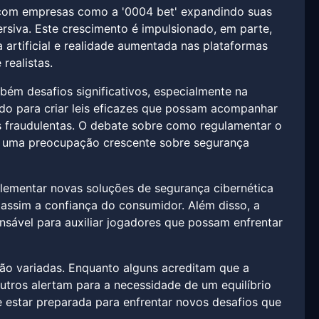
 com empresas como a '0004 bet' expandindo suas
rsiva. Este crescimento é impulsionado, em parte,
 artificial e realidade aumentada nas plataformas
realistas.
ém desafios significativos, especialmente na
ndo para criar leis eficazes que possam acompanhar
s fraudulentas. O debate sobre como regulamentar o
o uma preocupação crescente sobre segurança
plementar novas soluções de segurança cibernética
 assim a confiança do consumidor. Além disso, a
sável para auxiliar jogadores que possam enfrentar
são variadas. Enquanto alguns acreditam que a
utros alertam para a necessidade de um equilíbrio
e estar preparada para enfrentar novos desafios que