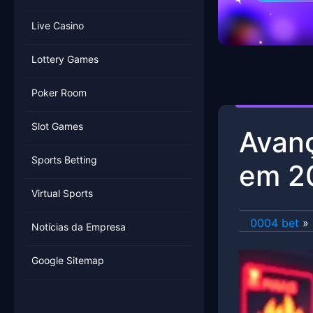
Live Casino
Lottery Games
Poker Room
Slot Games
Avanç
Sports Betting
em 2
Virtual Sports
0004 bet
»
Notícias da Empresa
Google Sitemap