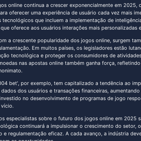
gos online continua a crescer exponencialmente em 2025,
ara oferecer uma experiência de usuário cada vez mais ime
 tecnológicos que incluem a implementação de inteligência
 que oferece aos usuários interações mais personalizadas e 
om a crescente popularidade dos jogos online, surgem tamb
ulamentação. Em muitos países, os legisladores estão luta
ução tecnológica e proteger os consumidores de atividade
moedas nas apostas online também ganha força, refletind
anonimato.
04 bet', por exemplo, tem capitalizado a tendência ao im
 dados dos usuários e transações financeiras, aumentando
nvestido no desenvolvimento de programas de jogo respon
vício.
os especialistas sobre o futuro dos jogos online em 2025 
ológica continuará a impulsionar o crescimento do setor, o
o e regulamentação eficaz. A cada avanço, a indústria dev