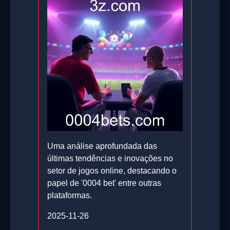
Uma análise aprofundada das
últimas tendências e inovações no
setor de jogos online, destacando o
papel de '0004 bet' entre outras
plataformas.
2025-11-26