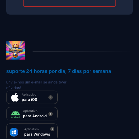
suporte 24 horas por dia, 7 dias por semana
Envie-nos um e-mail se ainda tiver
dúvidas!
Aplicativo
para iOS
Aplicativo
para Android
Aplicativo
para Windows