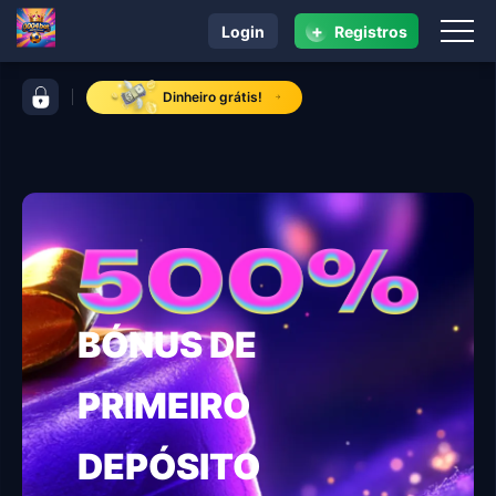
+
Login
Registros
navegação 0004 bet
barra de controles 0004 bet
Dinheiro grátis!
BÓNUS DE
PRIMEIRO
DEPÓSITO