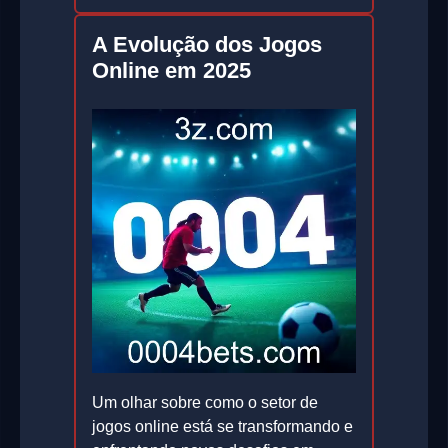
A Evolução dos Jogos
Online em 2025
Um olhar sobre como o setor de
jogos online está se transformando e