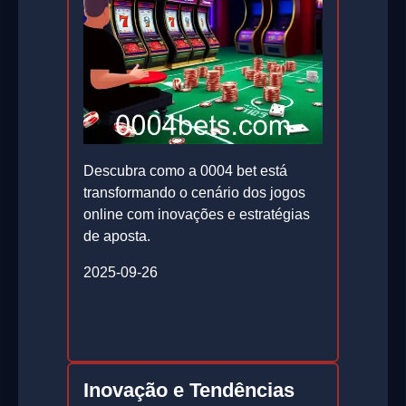
Descubra como a 0004 bet está
transformando o cenário dos jogos
online com inovações e estratégias
de aposta.
2025-09-26
Inovação e Tendências