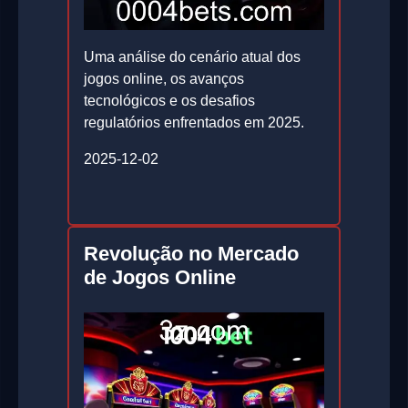
Uma análise do cenário atual dos
jogos online, os avanços
tecnológicos e os desafios
regulatórios enfrentados em 2025.
2025-12-02
Revolução no Mercado
de Jogos Online