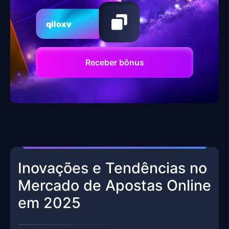
qiloxv
Receber bônus
Inovações e Tendências no
Mercado de Apostas Online
em 2025