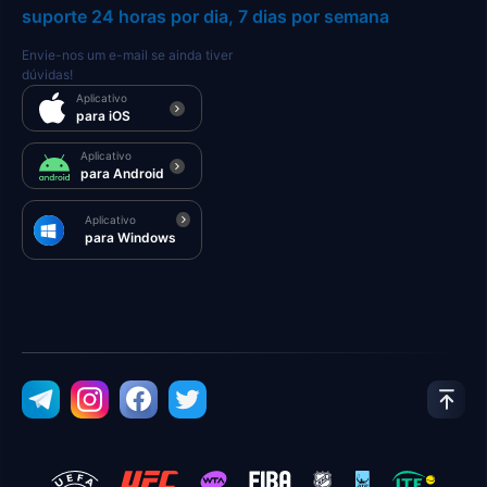
suporte 24 horas por dia, 7 dias por semana
Envie-nos um e-mail se ainda tiver
dúvidas!
Aplicativo
para iOS
Aplicativo
para Android
Aplicativo
para Windows