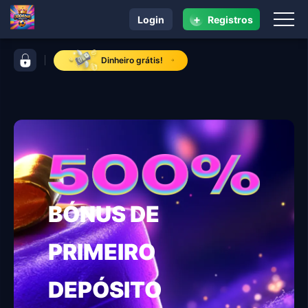
+
Login
Registros
navegação 0004 bet
barra de controles 0004 bet
Dinheiro grátis!
BÓNUS DE
PRIMEIRO
DEPÓSITO