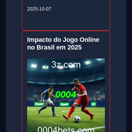
2025-10-07
Impacto do Jogo Online
no Brasil em 2025