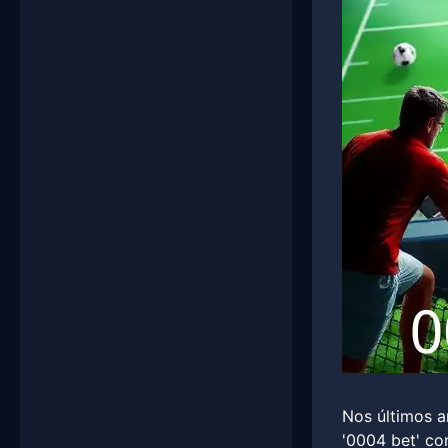
Nos últimos a
'0004 bet' co