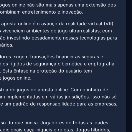
jogos online não são mais apenas uma extensão dos
 combinam entretenimento e inovação.
aposta online é o avanço da realidade virtual (VR)
es vivenciem ambientes de jogo ultrarrealistas, com
tão investindo pesadamente nessas tecnologias para
ários.
dores exigem transações financeiras seguras e
s rígidos de segurança cibernética e criptografia
. Esta ênfase na proteção do usuário tem
 jogos online.
ia de jogos de aposta online. Com o intuito de
am implementadas em várias jurisdições. Isso não só
e um padrão de responsabilidade para as empresas,
rso do que nunca. Jogadores de todas as idades
dicionais caça-níqueis e roletas. Jogos híbridos,