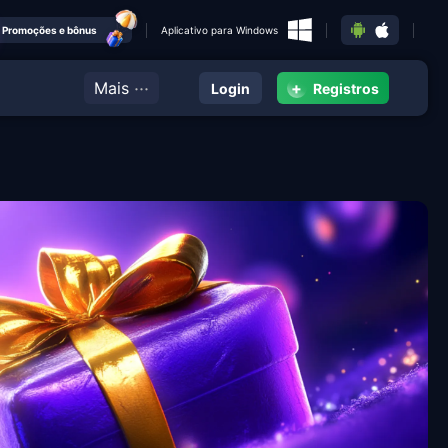
Promoções e bônus
Aplicativo para Windows
···
Mais
+
Login
Registros