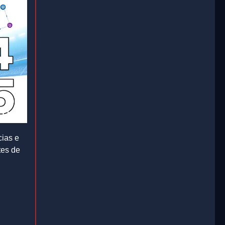
ias e
tes de