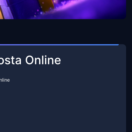
osta Online
line