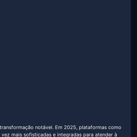
a transformação notável. Em 2025, plataformas como
 vez mais sofisticadas e integradas para atender à