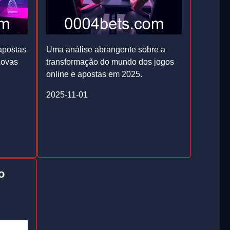
apostas
Uma análise abrangente sobre a
novas
transformação do mundo dos jogos
online e apostas em 2025.
2025-11-01
o