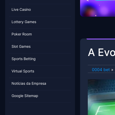
Live Casino
Lottery Games
Poker Room
Slot Games
A Evo
Sports Betting
0004 bet
»
Virtual Sports
Notícias da Empresa
Google Sitemap