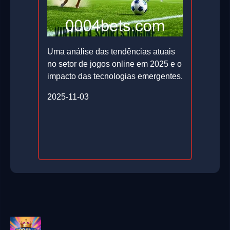
Uma análise das tendências atuais
no setor de jogos online em 2025 e o
impacto das tecnologias emergentes.
2025-11-03