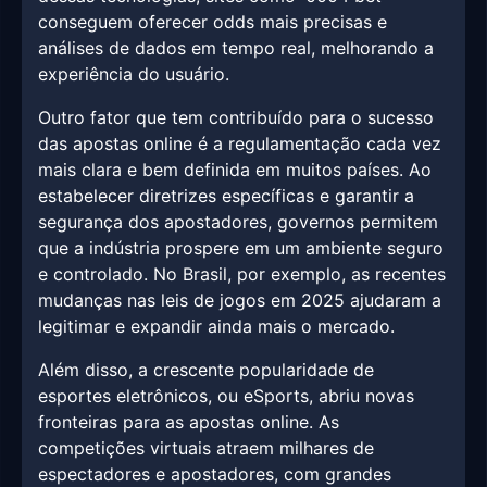
conseguem oferecer odds mais precisas e
análises de dados em tempo real, melhorando a
experiência do usuário.
Outro fator que tem contribuído para o sucesso
das apostas online é a regulamentação cada vez
mais clara e bem definida em muitos países. Ao
estabelecer diretrizes específicas e garantir a
segurança dos apostadores, governos permitem
que a indústria prospere em um ambiente seguro
e controlado. No Brasil, por exemplo, as recentes
mudanças nas leis de jogos em 2025 ajudaram a
legitimar e expandir ainda mais o mercado.
Além disso, a crescente popularidade de
esportes eletrônicos, ou eSports, abriu novas
fronteiras para as apostas online. As
competições virtuais atraem milhares de
espectadores e apostadores, com grandes