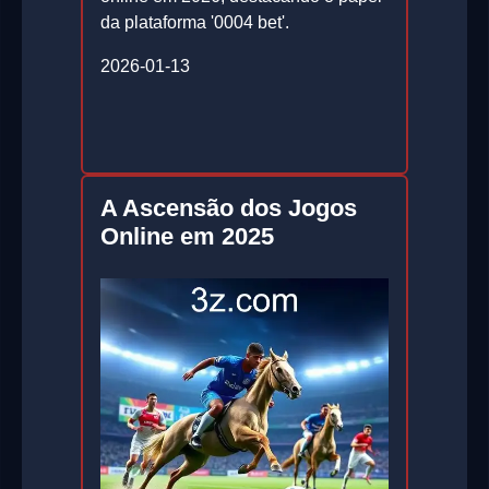
da plataforma '0004 bet'.
2026-01-13
A Ascensão dos Jogos
Online em 2025