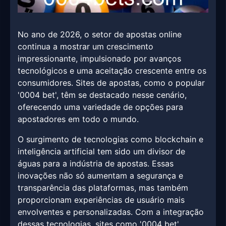
No ano de 2026, o setor de apostas online
continua a mostrar um crescimento
impressionante, impulsionado por avanços
tecnológicos e uma aceitação crescente entre os
consumidores. Sites de apostas, como o popular
'0004 bet', têm se destacado nesse cenário,
oferecendo uma variedade de opções para
apostadores em todo o mundo.
O surgimento de tecnologias como blockchain e
inteligência artificial tem sido um divisor de
águas para a indústria de apostas. Essas
inovações não só aumentam a segurança e
transparência das plataformas, mas também
proporcionam experiências de usuário mais
envolventes e personalizadas. Com a integração
dessas tecnologias, sites como '0004 bet'