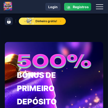
+
Login
Registros
navegação 0004 bet
barra de controles 0004 bet
Dinheiro grátis!
BÓNUS DE
PRIMEIRO
DEPÓSITO