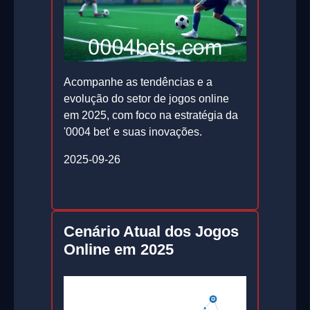
Acompanhe as tendências e a
evolução do setor de jogos online
em 2025, com foco na estratégia da
'0004 bet' e suas inovações.
2025-09-26
Cenário Atual dos Jogos
Online em 2025