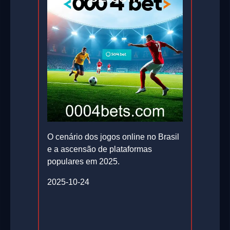
O cenário dos jogos online no Brasil
e a ascensão de plataformas
populares em 2025.
2025-10-24