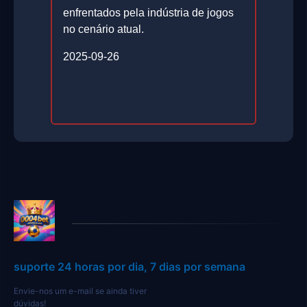
enfrentados pela indústria de jogos
no cenário atual.
2025-09-26
suporte 24 horas por dia, 7 dias por semana
Envie-nos um e-mail se ainda tiver
dúvidas!