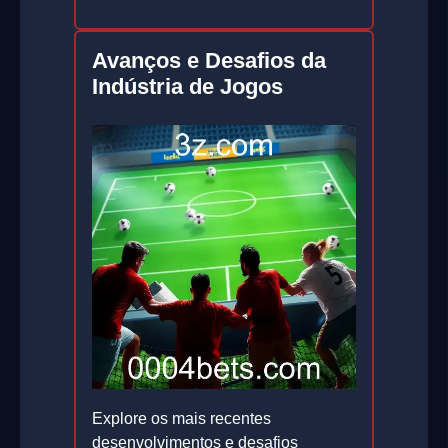
Avanços e Desafios da
Indústria de Jogos
Explore os mais recentes
desenvolvimentos e desafios