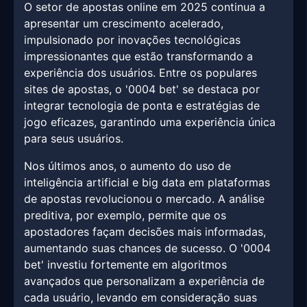
O setor de apostas online em 2025 continua a
apresentar um crescimento acelerado,
impulsionado por inovações tecnológicas
impressionantes que estão transformando a
experiência dos usuários. Entre os populares
sites de apostas, o '0004 bet' se destaca por
integrar tecnologia de ponta e estratégias de
jogo eficazes, garantindo uma experiência única
para seus usuários.
Nos últimos anos, o aumento do uso de
inteligência artificial e big data em plataformas
de apostas revolucionou o mercado. A análise
preditiva, por exemplo, permite que os
apostadores façam decisões mais informadas,
aumentando suas chances de sucesso. O '0004
bet' investiu fortemente em algoritmos
avançados que personalizam a experiência de
cada usuário, levando em consideração suas