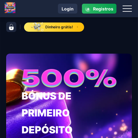
+
Login
Registros
navegação 0004 bet
barra de controles 0004 bet
Dinheiro grátis!
BÓNUS DE
PRIMEIRO
DEPÓSITO