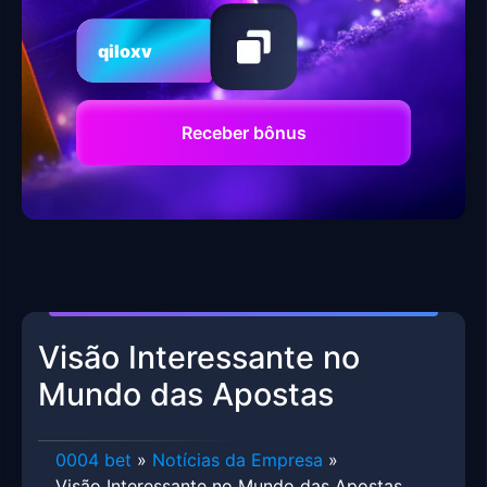
qiloxv
Receber bônus
Visão Interessante no
Mundo das Apostas
0004 bet
»
Notícias da Empresa
»
Visão Interessante no Mundo das Apostas