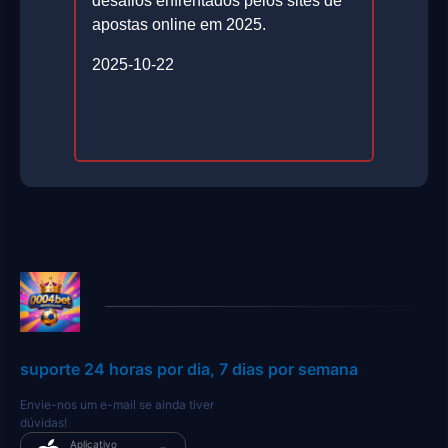
desafios enfrentados pelos sites de
apostas online em 2025.
2025-10-22
suporte 24 horas por dia, 7 dias por semana
Envie-nos um e-mail se ainda tiver
dúvidas!
Aplicativo