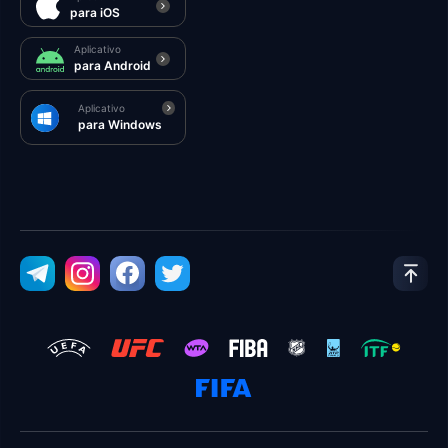
para iOS
Aplicativo
para Android
Aplicativo
para Windows