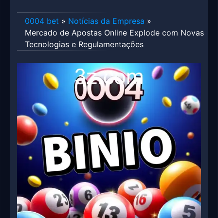
0004 bet
»
Notícias da Empresa
»
Mercado de Apostas Online Explode com Novas
Tecnologias e Regulamentações