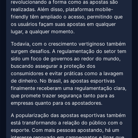
revolucionando a forma como as apostas são
realizadas. Além disso, plataformas mobile-
friendly têm ampliado o acesso, permitindo que
os usuários façam suas apostas em qualquer
lugar, a qualquer momento.
Todavia, com o crescimento vertiginoso também
surgem desafios. A regulamentação do setor tem
sido um foco de governos ao redor do mundo,
buscando assegurar a proteção dos
consumidores e evitar práticas como a lavagem
de dinheiro. No Brasil, as apostas esportivas
finalmente receberam uma regulamentação clara,
que promete trazer segurança tanto para as
empresas quanto para os apostadores.
A popularização das apostas esportivas também
está transformando a relação do público com o
esporte. Com mais pessoas apostando, há um
interesse renovado em campeonatos e ligas que