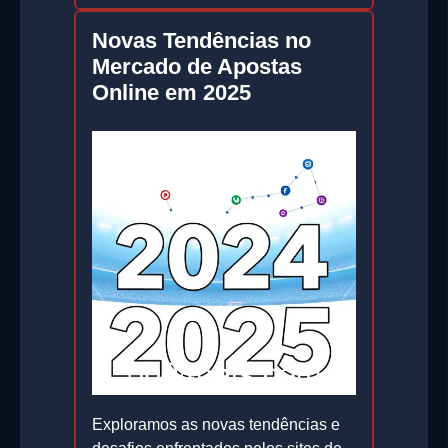
Novas Tendências no
Mercado de Apostas
Online em 2025
Exploramos as novas tendências e