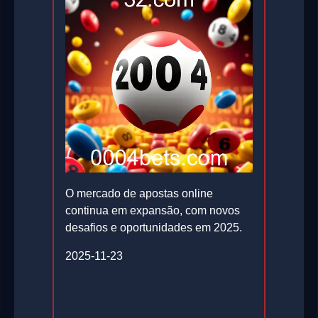
O mercado de apostas online
continua em expansão, com novos
desafios e oportunidades em 2025.
2025-11-23