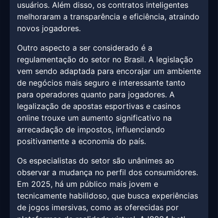
usuários. Além disso, os contratos inteligentes
melhoraram a transparência e eficiência, atraindo
novos jogadores.
Outro aspecto a ser considerado é a
regulamentação do setor no Brasil. A legislação
vem sendo adaptada para encorajar um ambiente
de negócios mais seguro e interessante tanto
para operadores quanto para jogadores. A
legalização de apostas esportivas e casinos
online trouxe um aumento significativo na
arrecadação de impostos, influenciando
positivamente a economia do país.
Os especialistas do setor são unânimes ao
observar a mudança no perfil dos consumidores.
Em 2025, há um público mais jovem e
tecnicamente habilidoso, que busca experiências
de jogos imersivas, como as oferecidas por