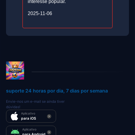
interesse popular.
2025-11-06
suporte 24 horas por dia, 7 dias por semana
Envie-nos um e-mail se ainda tiver
dúvidas!
Aplicativo
para iOS
Aplicativo
para Android