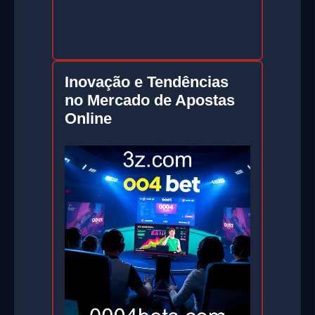
Inovação e Tendências
no Mercado de Apostas
Online