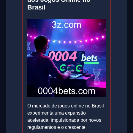
Brasil
O mercado de jogos online no Brasil
experimenta uma expansão
acelerada, impulsionada por novos
regulamentos e o crescente