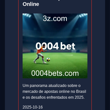
Online
Um panorama atualizado sobre o
mercado de apostas online no Brasil
e os desafios enfrentados em 2025.
2025-10-16