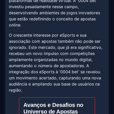
plataformas de realidade virtual. A '0004 bet'
investiu pesadamente nesse campo,
desenvolvendo ambientes de jogos inovadores
que estão redefinindo o conceito de apostas
online.
O crescente interesse por eSports e sua
associação com apostas também não pode ser
ignorado. Este mercado, que já era significativo,
recebeu um novo impulso com competições
amplamente organizadas no mundo digital,
aumentando o número de apostadores. A
integração dos eSports à '0004 bet' se revelou
um movimento acertado, capturando uma nova
audiência e ampliando sua base de usuários na
região.
Avanços e Desafios no
Universo de Apostas