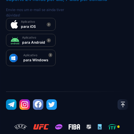
Envie-nos um e-mail se ainda tiver
dúvidas!
Aplicativo
para iOS
Aplicativo
para Android
Aplicativo
para Windows