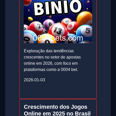
Exploração das tendências
crescentes no setor de apostas
online em 2026, com foco em
plataformas como a 0004 bet.
2026-01-03
Crescimento dos Jogos
Online em 2025 no Brasil