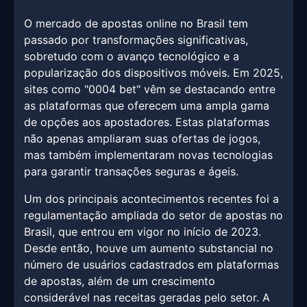
O mercado de apostas online no Brasil tem
passado por transformações significativas,
sobretudo com o avanço tecnológico e a
popularização dos dispositivos móveis. Em 2025,
sites como "0004 bet" vêm se destacando entre
as plataformas que oferecem uma ampla gama
de opções aos apostadores. Estas plataformas
não apenas ampliaram suas ofertas de jogos,
mas também implementaram novas tecnologias
para garantir transações seguras e ágeis.
Um dos principais acontecimentos recentes foi a
regulamentação ampliada do setor de apostas no
Brasil, que entrou em vigor no início de 2023.
Desde então, houve um aumento substancial no
número de usuários cadastrados em plataformas
de apostas, além de um crescimento
considerável nas receitas geradas pelo setor. A