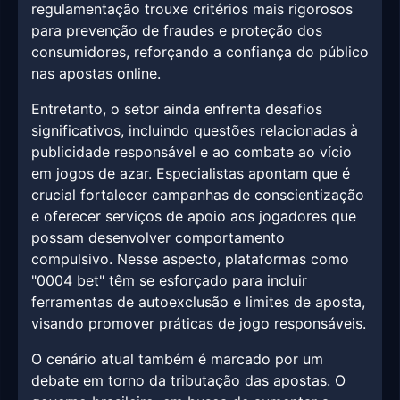
regulamentação trouxe critérios mais rigorosos
para prevenção de fraudes e proteção dos
consumidores, reforçando a confiança do público
nas apostas online.
Entretanto, o setor ainda enfrenta desafios
significativos, incluindo questões relacionadas à
publicidade responsável e ao combate ao vício
em jogos de azar. Especialistas apontam que é
crucial fortalecer campanhas de conscientização
e oferecer serviços de apoio aos jogadores que
possam desenvolver comportamento
compulsivo. Nesse aspecto, plataformas como
"0004 bet" têm se esforçado para incluir
ferramentas de autoexclusão e limites de aposta,
visando promover práticas de jogo responsáveis.
O cenário atual também é marcado por um
debate em torno da tributação das apostas. O