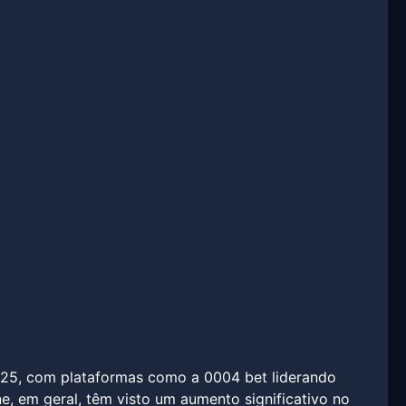
025, com plataformas como a 0004 bet liderando
ne, em geral, têm visto um aumento significativo no