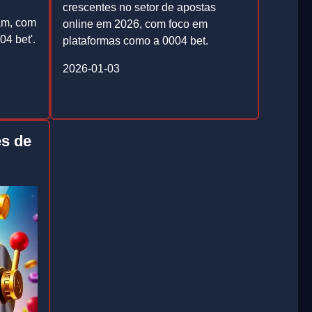
crescentes no setor de apostas
am, com
online em 2026, com foco em
04 bet'.
plataformas como a 0004 bet.
2026-01-03
es de