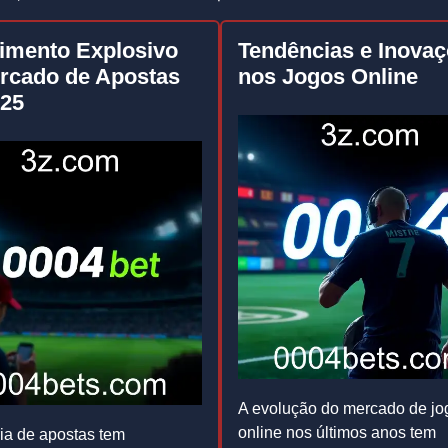
imento Explosivo
Tendências e Inova
rcado de Apostas
nos Jogos Online
25
A evolução do mercado de jo
online nos últimos anos tem
ria de apostas tem