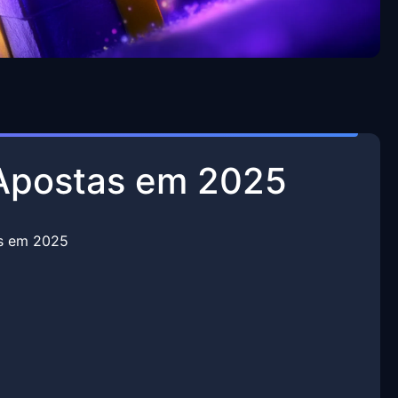
Apostas em 2025
s em 2025