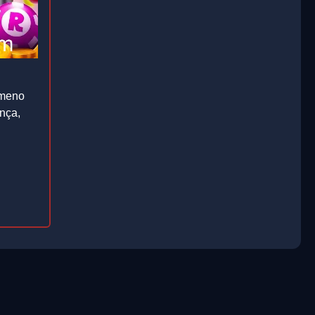
ômeno
nça,