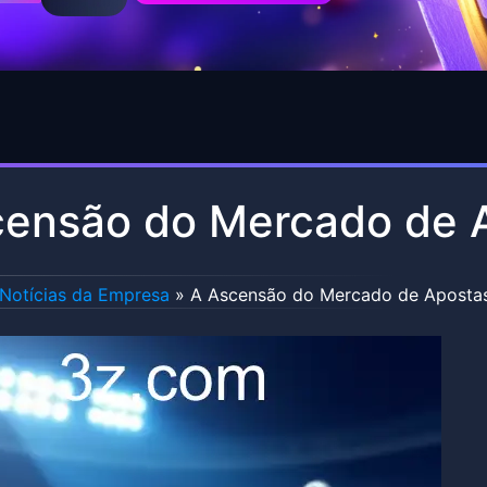
censão do Mercado de 
Notícias da Empresa
»
A Ascensão do Mercado de Aposta