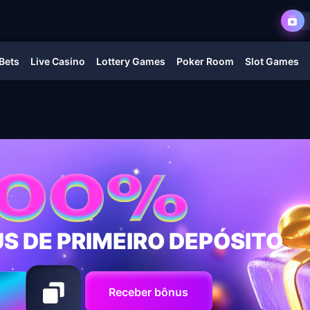
Bets
Live Casino
Lottery Games
Poker Room
Slot Games
S DE PRIMEIRO DEPÓSITO
Receber bônus