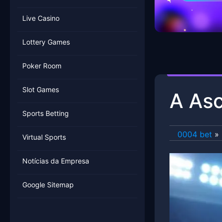
Live Casino
Lottery Games
Poker Room
Slot Games
A As
Sports Betting
0004 bet
»
Virtual Sports
Notícias da Empresa
Google Sitemap