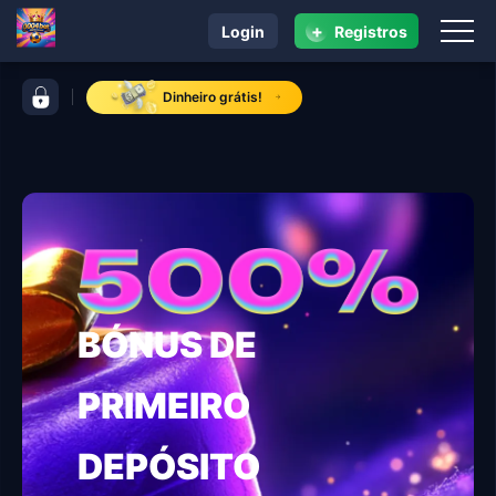
+
Login
Registros
navegação 0004 bet
barra de controles 0004 bet
Dinheiro grátis!
BÓNUS DE
PRIMEIRO
DEPÓSITO