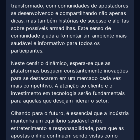
transformado, com comunidades de apostadores
se desenvolvendo e compartilhando não apenas
dicas, mas também histórias de sucesso e alertas
sobre possíveis armadilhas. Este senso de
comunidade ajuda a fomentar um ambiente mais
saudável e informativo para todos os
participantes.
Neste cenário dinâmico, espera-se que as
plataformas busquem constantemente inovações
para se destacarem em um mercado cada vez
mais competitivo. A atenção ao cliente e o
investimento em tecnologia serão fundamentais
para aquelas que desejam liderar o setor.
Olhando para o futuro, é essencial que a indústria
mantenha um equilíbrio saudável entre
entretenimento e responsabilidade, para que as
apostas online continuem sendo vistas como