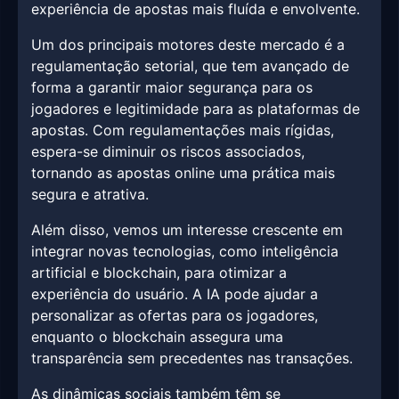
experiência de apostas mais fluída e envolvente.
Um dos principais motores deste mercado é a
regulamentação setorial, que tem avançado de
forma a garantir maior segurança para os
jogadores e legitimidade para as plataformas de
apostas. Com regulamentações mais rígidas,
espera-se diminuir os riscos associados,
tornando as apostas online uma prática mais
segura e atrativa.
Além disso, vemos um interesse crescente em
integrar novas tecnologias, como inteligência
artificial e blockchain, para otimizar a
experiência do usuário. A IA pode ajudar a
personalizar as ofertas para os jogadores,
enquanto o blockchain assegura uma
transparência sem precedentes nas transações.
As dinâmicas sociais também têm se