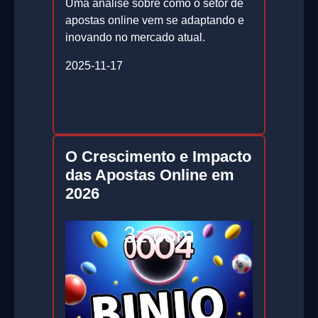
Uma análise sobre como o setor de
apostas online vem se adaptando e
inovando no mercado atual.
2025-11-17
O Crescimento e Impacto
das Apostas Online em
2026