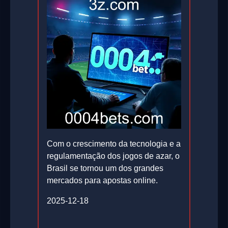
Com o crescimento da tecnologia e a
regulamentação dos jogos de azar, o
Brasil se tornou um dos grandes
mercados para apostas online.
2025-12-18