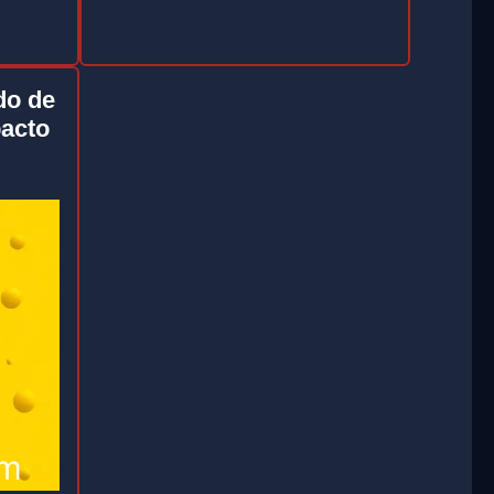
do de
pacto