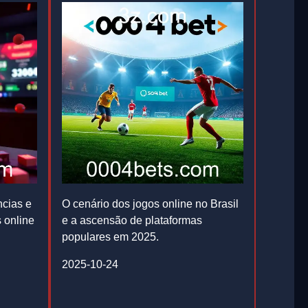
ncias e
O cenário dos jogos online no Brasil
 online
e a ascensão de plataformas
populares em 2025.
2025-10-24