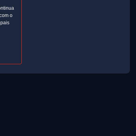
ontinua
 com o
ipais