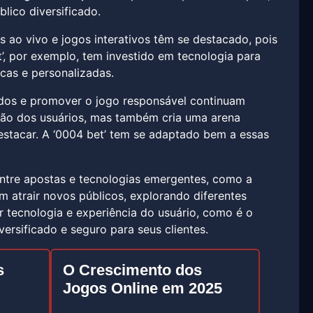
lico diversificado.
 ao vivo e jogos interativos têm se destacado, pois
’, por exemplo, tem investido em tecnologia para
cas e personalizadas.
ados e promover o jogo responsável continuam
eção dos usuários, mas também cria uma arena
stacar. A ‘0004 bet’ tem se adaptado bem a essas
tre apostas e tecnologias emergentes, como a
em atrair novos públicos, explorando diferentes
 tecnologia e experiência do usuário, como é o
versificado e seguro para seus clientes.
s
O Crescimento dos
Jogos Online em 2025