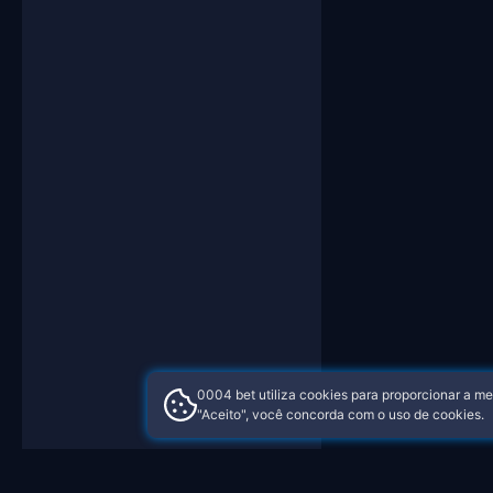
0004 bet utiliza cookies para proporcionar a me
"Aceito", você concorda com o uso de cookies.