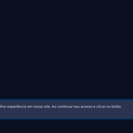
lhor experiência em nosso site. Ao continuar seu acesso e clicar no botão