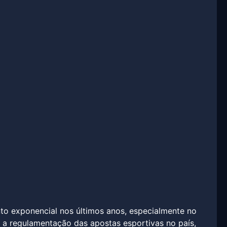
to exponencial nos últimos anos, especialmente no
 a regulamentação das apostas esportivas no país,