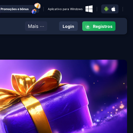
Promoções e bônus
Aplicativo para Windows
···
Mais
+
Login
Registros