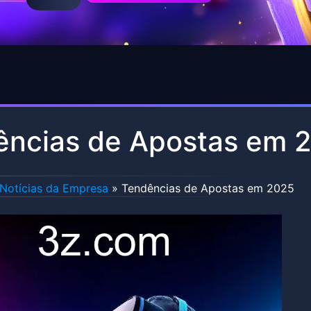
ências de Apostas em 
Notícias da Empresa
»
Tendências de Apostas em 2025