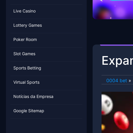
Live Casino
Lottery Games
Poker Room
Slot Games
Expa
Sports Betting
0004 bet
»
Virtual Sports
Notícias da Empresa
Google Sitemap