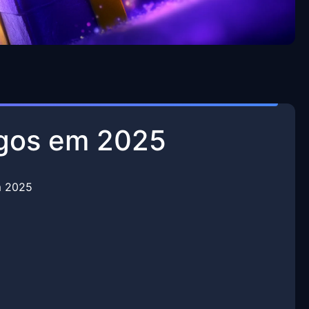
gos em 2025
m 2025