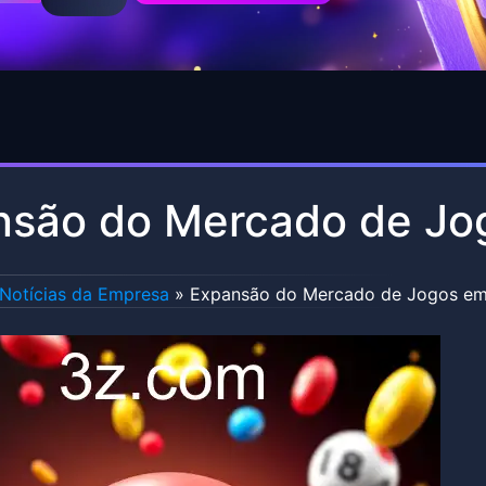
nsão do Mercado de Jo
Notícias da Empresa
»
Expansão do Mercado de Jogos e