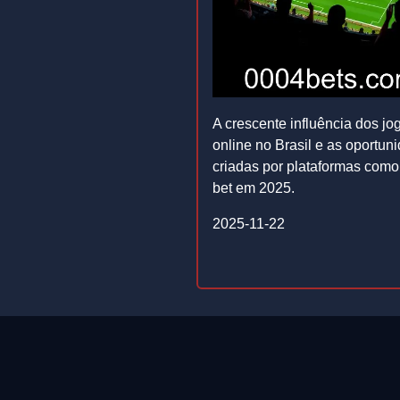
A crescente influência dos jo
online no Brasil e as oportun
criadas por plataformas com
bet em 2025.
2025-11-22