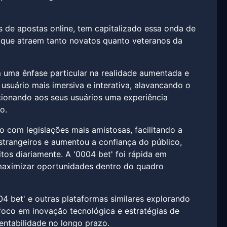
 de apostas online, tem capitalizado essa onda de
 que atraem tanto novatos quanto veteranos da
 uma ênfase particular na realidade aumentada e
 usuário mais imersiva e interativa, alavancando o
cionando aos seus usuários uma experiência
o.
 com legislações mais amistosas, facilitando a
estrangeiros e aumentou a confiança do público,
os diariamente. A '0004 bet' foi rápida em
maximizar oportunidades dentro do quadro
4 bet' e outras plataformas similares explorando
co em inovação tecnológica e estratégias de
entabilidade no longo prazo.