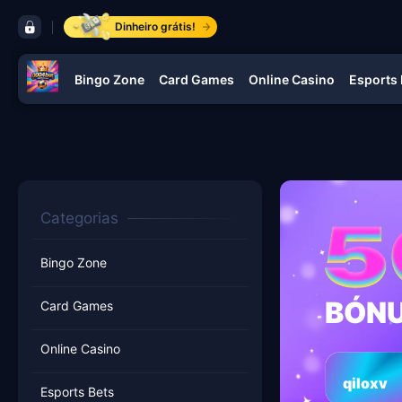
barra de controles 0004 bet
Dinheiro grátis!
Bingo Zone
Card Games
Online Casino
Esports 
navegação 0004 bet
Categorias
Bingo Zone
BÓNU
Card Games
Online Casino
qiloxv
Esports Bets