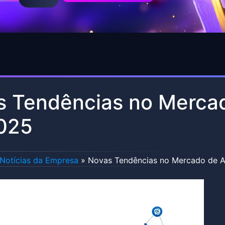
 Tendências no Mercad
025
Notícias da Empresa
»
Novas Tendências no Mercado de A