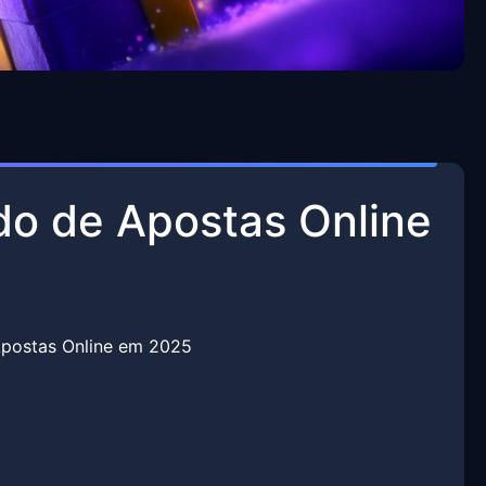
o de Apostas Online
postas Online em 2025