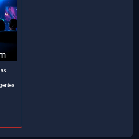
das
gentes