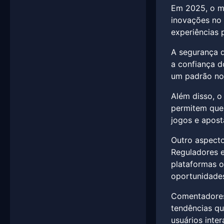
Em 2025, o me
inovações no 
experiências 
A segurança d
a confiança d
um padrão no 
Além disso, o
permitem que 
jogos e apost
Outro aspecto
Reguladores e
plataformas 
oportunidades
Comentadores 
tendências qu
usuários inte