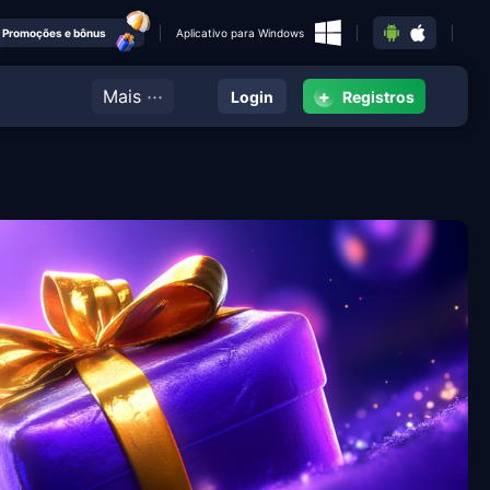
Promoções e bônus
Aplicativo para Windows
···
Mais
+
Login
Registros